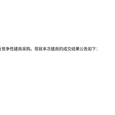
行
竞争性磋商
采购
。现就本次磋商的成交结果公告如下：