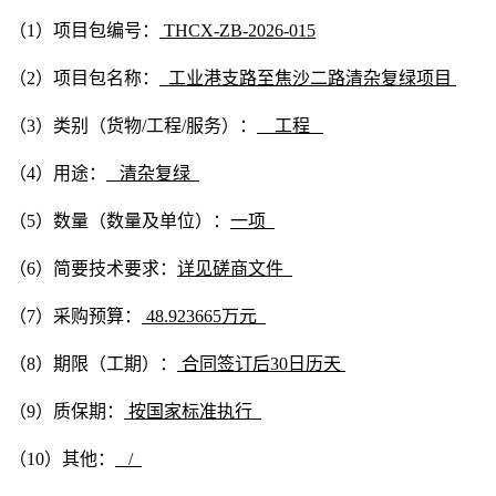
（
1）项目包编号：
THCX-ZB-2026-015
（
2）项目包名称：
工业港支路至焦沙二路清杂复绿项目
（
3）类别（货物/工程/服务）：
工程
（
4）用途：
清杂复绿
（
5）数量（数量及单位）：
一项
（
6）简要技术要求：
详见磋商文件
（
7）采购预算：
48.923665
万元
（
8）期限（工期）：
合同签订后
30日历天
（
9）质保期：
按国家标准执行
（
10）其他：
/